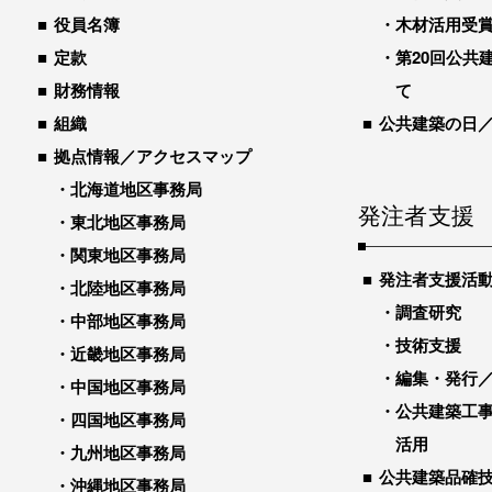
役員名簿
木材活用受
定款
第20回公共
財務情報
て
組織
公共建築の日
拠点情報／アクセスマップ
北海道地区事務局
発注者支援
東北地区事務局
関東地区事務局
発注者支援活
北陸地区事務局
調査研究
中部地区事務局
技術支援
近畿地区事務局
編集・発行
中国地区事務局
公共建築工
四国地区事務局
活用
九州地区事務局
公共建築品確
沖縄地区事務局