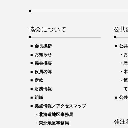
協会について
公共
会長挨拶
公共
お知らせ
お
協会概要
歴
役員名簿
木
定款
第
財務情報
て
組織
公共
拠点情報／アクセスマップ
北海道地区事務局
発注
東北地区事務局