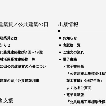
建築賞／公共建築の日
出版情報
建築賞とは
お知らせ
知らせ
出版物一覧
代受賞建築物(第1回～19回)
ご注文の流れ
材活用受賞建築物一覧
電子書籍
20回公共建築賞の応募につい
電子書籍版
『公共建築工事標準仕様
建築の日／公共建築月間
築工事編）令和7年版』
よくあるご質問
電子書籍版
者支援
『公共建築工事標準仕様