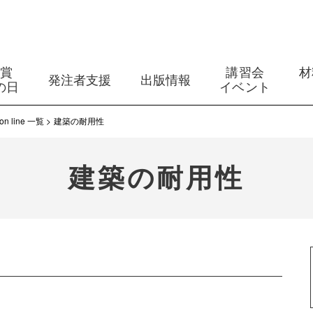
築賞
講習会
材
発注者支援
出版情報
の日
イベント
line 一覧
建築の耐用性
建築の耐用性