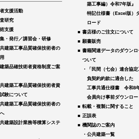
築工事編）令和7年版』
者支援活動
特記仕様書（Excel版）
査研究
ロード
術支援
書店様のご注文について
集・発行／講習会・研修
願書販売
共建築工事品質確保技術者の
書籍関連データのダウンロ
用
ついて
建築品確技術者資格制度ご案
「民間（七会）連合協定
負契約約款に適合した
共建築工事品質確保技術者資
工事共通仕様書 令和8
試験について
会員向け事前ダウンロー
共建築工事品質確保技術者の
転載・複製に関すること
へ
正誤表
共建築設計業務等積算システ
機関誌のご案内
公共建築一覧