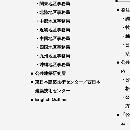
関東地区事務局
発注
北陸地区事務局
調
中部地区事務局
技
近畿地区事務局
編
中国地区事務局
公
四国地区事務局
活
九州地区事務局
公共
沖縄地区事務局
内
公共建築研究所
公
東日本建築技術センター／西日本
格
建築技術センター
公
English Outline
方
「公
ム」