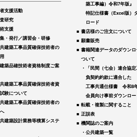
築工事編）令和7年版』
者支援活動
特記仕様書（Excel版）
査研究
ロード
術支援
書店様のご注文について
集・発行／講習会・研修
願書販売
共建築工事品質確保技術者の
書籍関連データのダウンロ
用
ついて
建築品確技術者資格制度ご案
「民間（七会）連合協定
負契約約款に適合した
共建築工事品質確保技術者資
工事共通仕様書 令和8
試験について
会員向け事前ダウンロー
共建築工事品質確保技術者の
転載・複製に関すること
へ
正誤表
共建築設計業務等積算システ
機関誌のご案内
公共建築一覧