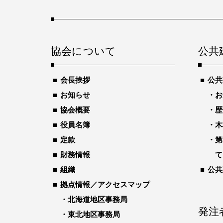
協会について
公共
会長挨拶
公共
お知らせ
お
協会概要
歴
役員名簿
木
定款
第
財務情報
て
組織
公共
拠点情報／アクセスマップ
北海道地区事務局
発注
東北地区事務局