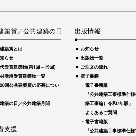
建築賞／公共建築の日
出版情報
建築賞とは
お知らせ
知らせ
出版物一覧
代受賞建築物(第1回～19回)
ご注文の流れ
材活用受賞建築物一覧
電子書籍
20回公共建築賞の応募につい
電子書籍版
『公共建築工事標準仕様
建築の日／公共建築月間
築工事編）令和7年版』
よくあるご質問
電子書籍版
者支援
『公共建築工事標準仕様