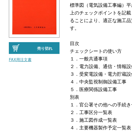
標準図（電気設備工事編）平
上のチェックポイントを記載
ることにより、適正な施工品
す。
目次
売り切れ
チェックシートの使い方
１．一般共通事項
FAX用注文書
２．電力設備、通信・情報設
３．受変電設備・電力貯蔵設
４．中央監視制御設備工事
５．医療関係設備工事
別表
１．官公署その他への手続き
２．工事区分一覧表
３．施工図作成一覧表
４．主要機器製作予定一覧表