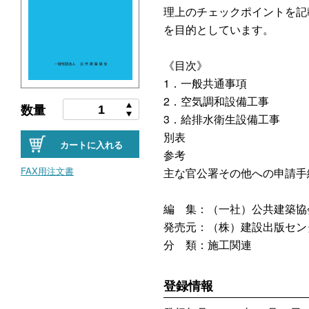
理上のチェックポイントを記
を目的としています。
《目次》
1．一般共通事項
2．空気調和設備工事
数量
3．給排水衛生設備工事
別表
カートに入れる
参考
FAX用注文書
主な官公署その他への申請手
編 集：（一社）公共建築協
発売元：（株）建設出版セン
分 類：施工関連
登録情報