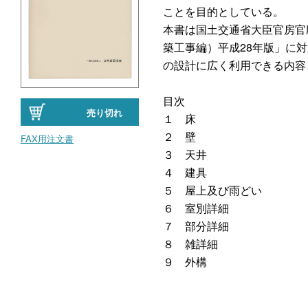
ことを目的としている。
本書は国土交通省大臣官房官
築工事編）平成28年版」に
の設計に広く利用できる内容
目次
売り切れ
１ 床
２ 壁
FAX用注文書
３ 天井
４ 建具
５ 屋上及び雨どい
６ 室別詳細
７ 部分詳細
８ 雑詳細
９ 外構