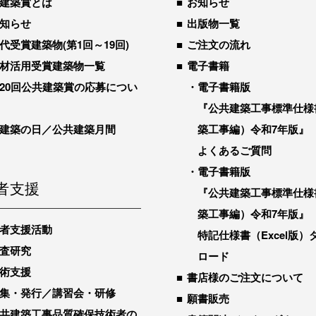
建築賞とは
お知らせ
知らせ
出版物一覧
代受賞建築物(第1回～19回)
ご注文の流れ
材活用受賞建築物一覧
電子書籍
20回公共建築賞の応募につい
電子書籍版
『公共建築工事標準仕様
建築の日／公共建築月間
築工事編）令和7年版』
よくあるご質問
電子書籍版
者支援
『公共建築工事標準仕様
築工事編）令和7年版』
者支援活動
特記仕様書（Excel版）
査研究
ロード
術支援
書店様のご注文について
集・発行／講習会・研修
願書販売
共建築工事品質確保技術者の