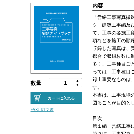
内容
「営繕工事写真撮
ク 建築工事編及
て、工事の各施工
項などを施工の順
収録した写真は、
都合で収録枚数に
多く、工事種目ご
っては、工事種目
録上重要なものは
数量
す。
本書は、工事現場
カートに入れる
図ることが目的と
FAX用注文書
目次
第１編 営繕工事
第２編 工事写真