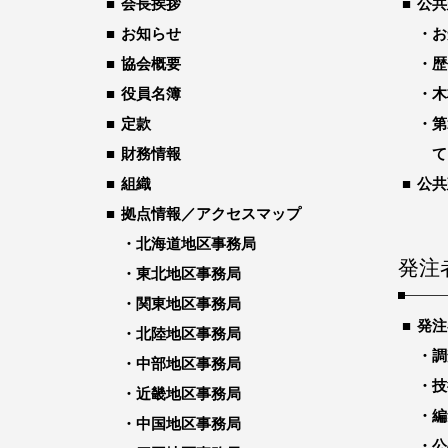
会長挨拶
公共
お知らせ
お
協会概要
歴
役員名簿
木
定款
第
財務情報
て
組織
公共
拠点情報／アクセスマップ
北海道地区事務局
発注
東北地区事務局
関東地区事務局
発注
北陸地区事務局
調
中部地区事務局
技
近畿地区事務局
編
中国地区事務局
公