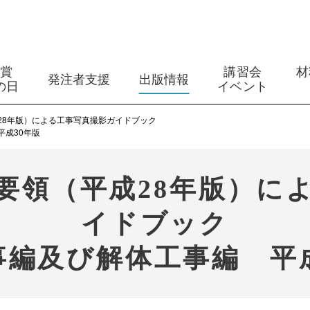
築賞
講習会
材
発注者支援
出版情報
の日
イベント
28年版）による工事写真撮影ガイドブック
平成30年版
要領（平成28年版）に
イドブック
事編及び解体工事編 平成