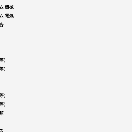
ム 機械
ム 電気
合
等）
等）
等）
等）
類
ス