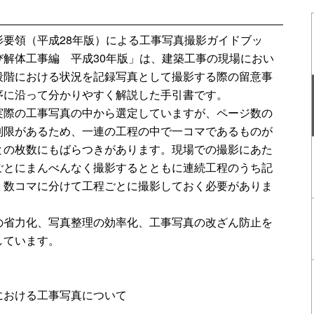
影要領（平成28年版）による工事写真撮影ガイドブッ
び解体工事編 平成30年版」は、建築工事の現場におい
段階における状況を記録写真として撮影する際の留意事
序に沿って分かりやすく解説した手引書です。
実際の工事写真の中から選定していますが、ページ数の
制限があるため、一連の工程の中で一コマであるものが
との枚数にもばらつきがあります。現場での撮影にあた
ごとにまんべんなく撮影するとともに連続工程のうち記
、数コマに分けて工程ごとに撮影しておく必要がありま
の省力化、写真整理の効率化、工事写真の改ざん防止を
しています。
における工事写真について