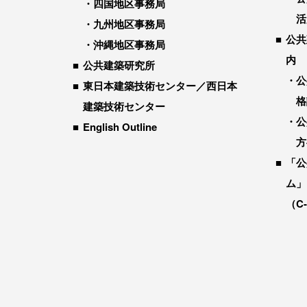
四国地区事務局
活
九州地区事務局
公共
沖縄地区事務局
内
公共建築研究所
公
東日本建築技術センター／西日本
格
建築技術センター
公
English Outline
方
「公
ム」
（C