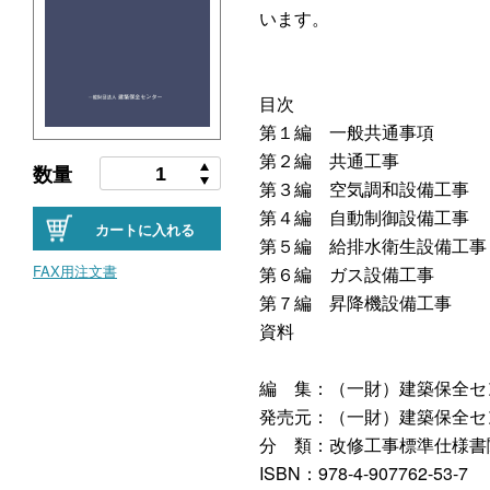
います。
目次
第１編 一般共通事項
第２編 共通工事
数量
第３編 空気調和設備工事
第４編 自動制御設備工事
カートに入れる
第５編 給排水衛生設備工事
FAX用注文書
第６編 ガス設備工事
第７編 昇降機設備工事
資料
編 集：（一財）建築保全セ
発売元：（一財）建築保全セ
分 類：改修工事標準仕様書
ISBN：978-4-907762-53-7