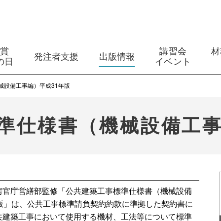
築賞
講習会
材
発注者支援
出版情報
の日
イベント
械設備工事編）平成31年版
準仕様書（機械設備工事
房官庁営繕部監修「公共建築工事標準仕様書（機械設備
年版」は、公共工事標準請負契約約款に準拠した契約書に
共建築工事において使用する機材、工法等について標準