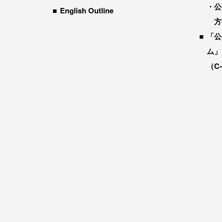
公
English Outline
方
「公
ム」
（C