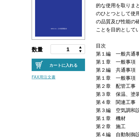
的な使用を取りま
のひとつとして使
の品質及び性能の
ことを目的として
目次
数量
第１編 一般共通
第１章 一般事項
カートに入れる
第２編 共通事項
FAX用注文書
第１章 一般事項
第２章 配管工事
第３章 保温、塗
第４章 関連工事
第３編 空気調和
第１章 機材
第２章 施工
第４編 自動制御