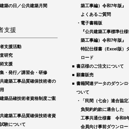
建築の日／公共建築月間
築工事編）令和7年版』
よくあるご質問
電子書籍版
者支援
『公共建築工事標準仕様
築工事編）令和7年版』
者支援活動
特記仕様書（Excel版）
査研究
ロード
術支援
書店様のご注文について
集・発行／講習会・研修
願書販売
共建築工事品質確保技術者の
書籍関連データのダウンロ
用
ついて
建築品確技術者資格制度ご案
「民間（七会）連合協定
負契約約款に適合した
共建築工事品質確保技術者資
工事共通仕様書 令和8
試験について
会員向け事前ダウンロー