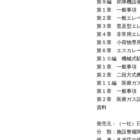
第９編 昇降機設
第１章 一般事項
第２章 一般エレ
第３章 普及型エ
第４章 非常用エ
第５章 小荷物専
第６章 エスカレ
第１０編 機械式
第１章 一般事項
第２章 二段方式
第１１編 医療ガ
第１章 一般事項
第２章 医療ガス
資料
発売元：（一社）
分 類：施設整備
備 考：各省庁の