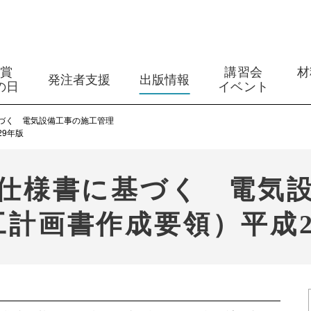
築賞
講習会
材
発注者支援
出版情報
の日
イベント
づく 電気設備工事の施工管理
9年版
仕様書に基づく 電気
工計画書作成要領）平成2