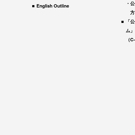
公
English Outline
方
「公
ム」
（C