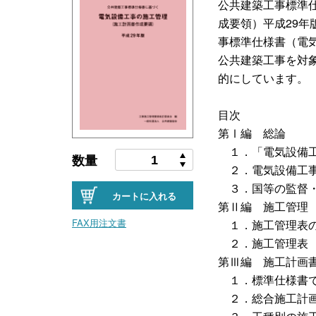
公共建築工事標準
成要領）平成29
事標準仕様書（電
公共建築工事を対
的にしています。
目次
第Ⅰ編 総論
１．「電気設備工
数量
２．電気設備工事
３．国等の監督・
カートに入れる
第Ⅱ編 施工管理
FAX用注文書
１．施工管理表
２．施工管理表
第Ⅲ編 施工計画
１．標準仕様書で
２．総合施工計