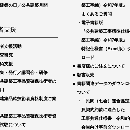
建築の日／公共建築月間
築工事編）令和7年版』
よくあるご質問
電子書籍版
者支援
『公共建築工事標準仕様
築工事編）令和7年版』
者支援活動
特記仕様書（Excel版）
査研究
ロード
術支援
書店様のご注文について
集・発行／講習会・研修
願書販売
共建築工事品質確保技術者の
書籍関連データのダウンロ
用
ついて
建築品確技術者資格制度ご案
「民間（七会）連合協定
負契約約款に適合した
共建築工事品質確保技術者資
工事共通仕様書 令和8
試験について
会員向け事前ダウンロー