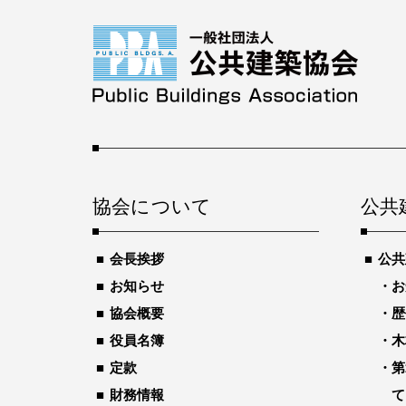
協会について
公共
会長挨拶
公共
お知らせ
お
協会概要
歴
役員名簿
木
定款
第
財務情報
て