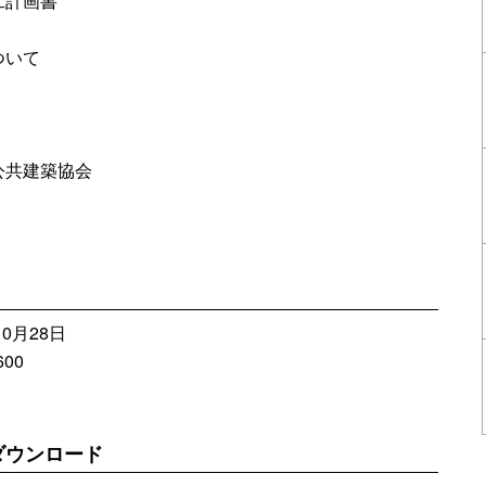
工計画書
ついて
公共建築協会
0月28日
00
ダウンロード