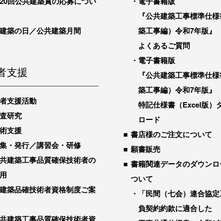
20回公共建築賞の応募につい
電子書籍版
『公共建築工事標準仕様
建築の日／公共建築月間
築工事編）令和7年版』
よくあるご質問
電子書籍版
者支援
『公共建築工事標準仕様
築工事編）令和7年版』
者支援活動
特記仕様書（Excel版）
査研究
ロード
術支援
書店様のご注文について
集・発行／講習会・研修
願書販売
共建築工事品質確保技術者の
書籍関連データのダウンロ
用
ついて
建築品確技術者資格制度ご案
「民間（七会）連合協定
負契約約款に適合した
共建築工事品質確保技術者資