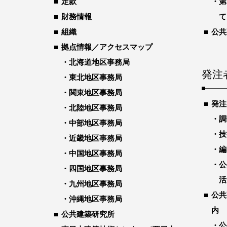
定款
第
財務情報
て
組織
公共
拠点情報／アクセスマップ
北海道地区事務局
発注
東北地区事務局
関東地区事務局
発注
北陸地区事務局
調
中部地区事務局
技
近畿地区事務局
編
中国地区事務局
公
四国地区事務局
活
九州地区事務局
公共
沖縄地区事務局
内
公共建築研究所
公