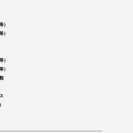
等）
等）
等）
等）
類
ス
）