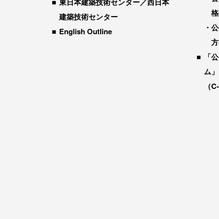
東日本建築技術センター／西日本
格
建築技術センター
公
English Outline
方
「公
ム」
（C