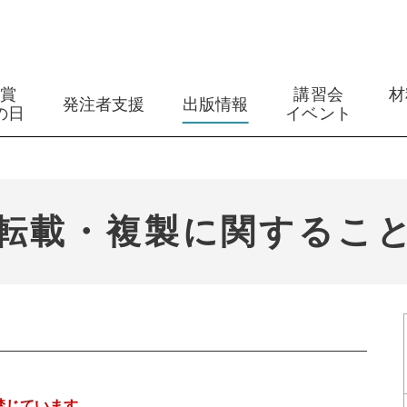
築賞
講習会
材
発注者支援
出版情報
の日
イベント
転載・複製に関するこ
禁じています
。