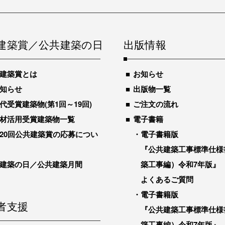
建築賞／公共建築の日
出版情報
建築賞とは
お知らせ
知らせ
出版物一覧
代受賞建築物(第1回～19回)
ご注文の流れ
材活用受賞建築物一覧
電子書籍
20回公共建築賞の応募につい
電子書籍版
『公共建築工事標準仕様
建築の日／公共建築月間
築工事編）令和7年版』
よくあるご質問
電子書籍版
者支援
『公共建築工事標準仕様
築工事編）令和7年版』