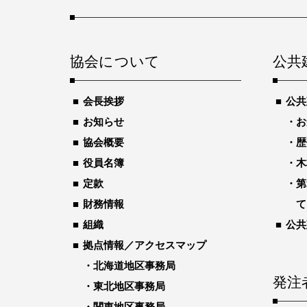
協会について
公共
会長挨拶
公共
お知らせ
お
協会概要
歴
役員名簿
木
定款
第
財務情報
て
組織
公共
拠点情報／アクセスマップ
北海道地区事務局
発注
東北地区事務局
関東地区事務局