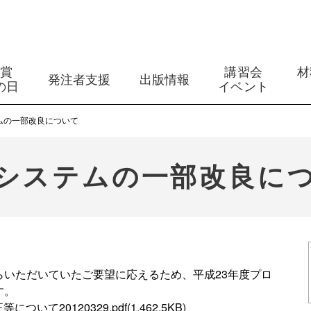
築賞
講習会
材
発注者支援
出版情報
の日
イベント
ムの一部改良について
システムの一部改良に
いただいていたご要望に応えるため、平成23年度プロ
す。
て20120329.pdf(1,462.5KB)