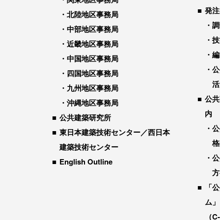
発注
北陸地区事務局
調
中部地区事務局
技
近畿地区事務局
編
中国地区事務局
公
四国地区事務局
活
九州地区事務局
公共
沖縄地区事務局
内
公共建築研究所
公
東日本建築技術センター／西日本
格
建築技術センター
公
English Outline
方
「公
ム」
（C