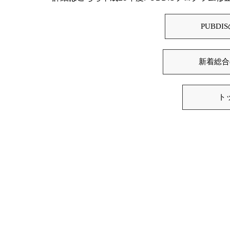
PUBD
新着総合
ト