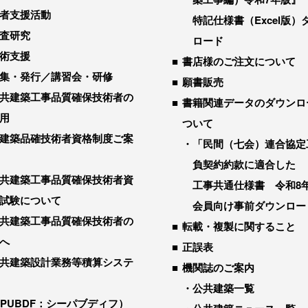
者支援活動
特記仕様書（Excel版）
査研究
ロード
術支援
書店様のご注文について
集・発行／講習会・研修
願書販売
共建築工事品質確保技術者の
書籍関連データのダウンロ
用
ついて
建築品確技術者資格制度ご案
「民間（七会）連合協定
負契約約款に適合した
共建築工事品質確保技術者資
工事共通仕様書 令和8
試験について
会員向け事前ダウンロー
共建築工事品質確保技術者の
転載・複製に関すること
へ
正誤表
共建築設計業務等積算システ
機関誌のご案内
公共建築一覧
-PUBDF：シーパブディフ）