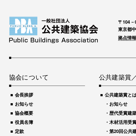
〒104－0
東京都中
拠点情報
協会について
公共建築賞
会長挨拶
公共建築賞と
お知らせ
お知らせ
協会概要
歴代受賞建築物
役員名簿
木材活用受
定款
第20回公共