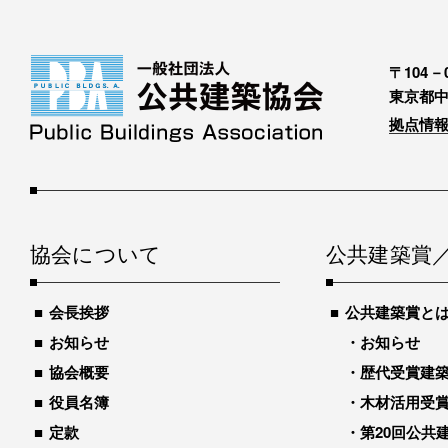
〒104－0
東京都中
拠点情報
協会について
公共建築賞
会長挨拶
公共建築賞と
お知らせ
お知らせ
協会概要
歴代受賞建築物
役員名簿
木材活用受
定款
第20回公共