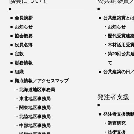
協会について
公共建築賞
会長挨拶
公共建築賞と
お知らせ
お知らせ
協会概要
歴代受賞建築物
役員名簿
木材活用受
定款
第20回公共
財務情報
て
組織
公共建築の日
拠点情報／アクセスマップ
北海道地区事務局
発注者支援
東北地区事務局
関東地区事務局
発注者支援活
北陸地区事務局
調査研究
中部地区事務局
技術支援