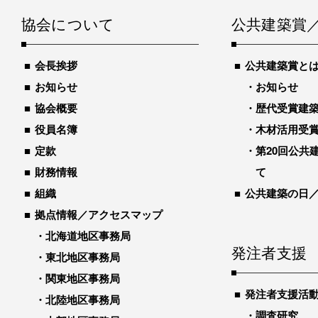
協会について
公共建築賞
会長挨拶
公共建築賞と
お知らせ
お知らせ
協会概要
歴代受賞建築物
役員名簿
木材活用受
定款
第20回公共
財務情報
て
組織
公共建築の日
拠点情報／アクセスマップ
北海道地区事務局
発注者支援
東北地区事務局
関東地区事務局
発注者支援活
北陸地区事務局
調査研究