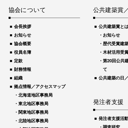
協会について
公共建築賞
会長挨拶
公共建築賞と
お知らせ
お知らせ
協会概要
歴代受賞建築物
役員名簿
木材活用受
定款
第20回公共
財務情報
て
組織
公共建築の日
拠点情報／アクセスマップ
北海道地区事務局
発注者支援
東北地区事務局
関東地区事務局
発注者支援活
北陸地区事務局
調査研究