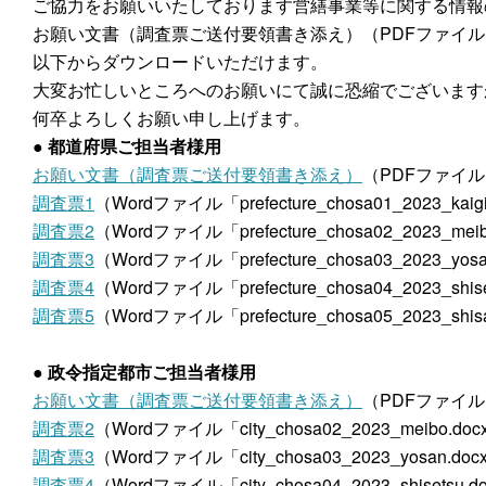
ご協力をお願いいたしております営繕事業等に関する情報
お願い文書（調査票ご送付要領書き添え）（PDFファイル
以下からダウンロードいただけます。
大変お忙しいところへのお願いにて誠に恐縮でございます
何卒よろしくお願い申し上げます。
● 都道府県ご担当者様用
お願い文書（調査票ご送付要領書き添え）
（PDFファイル「pr
調査票1
（Wordファイル「prefecture_chosa01_2023_kaig
調査票2
（Wordファイル「prefecture_chosa02_2023_mei
調査票3
（Wordファイル「prefecture_chosa03_2023_yos
調査票4
（Wordファイル「prefecture_chosa04_2023_shis
調査票5
（Wordファイル「prefecture_chosa05_2023_shis
● 政令指定都市ご担当者様用
お願い文書（調査票ご送付要領書き添え）
（PDFファイル「ci
調査票2
（Wordファイル「city_chosa02_2023_meibo.do
調査票3
（Wordファイル「city_chosa03_2023_yosan.do
調査票4
（Wordファイル「city_chosa04_2023_shisetsu.