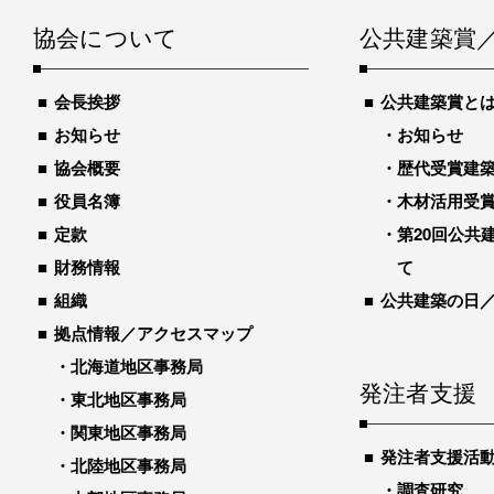
協会について
公共建築賞
会長挨拶
公共建築賞と
お知らせ
お知らせ
協会概要
歴代受賞建築物
役員名簿
木材活用受
定款
第20回公共
財務情報
て
組織
公共建築の日
拠点情報／アクセスマップ
北海道地区事務局
発注者支援
東北地区事務局
関東地区事務局
発注者支援活
北陸地区事務局
調査研究