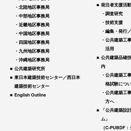
発注者支援活
北陸地区事務局
調査研究
中部地区事務局
技術支援
近畿地区事務局
編集・発行
中国地区事務局
公共建築工
四国地区事務局
活用
九州地区事務局
公共建築品確
沖縄地区事務局
内
公共建築研究所
公共建築工
東日本建築技術センター／西日本
格試験につ
建築技術センター
公共建築工
English Outline
方へ
「公共建築設
ム」
（C-PUBDF