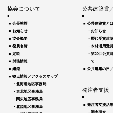
協会について
公共建築賞
会長挨拶
公共建築賞と
お知らせ
お知らせ
協会概要
歴代受賞建築物
役員名簿
木材活用受
定款
第20回公共
財務情報
て
組織
公共建築の日
拠点情報／アクセスマップ
北海道地区事務局
発注者支援
東北地区事務局
関東地区事務局
発注者支援活
北陸地区事務局
調査研究