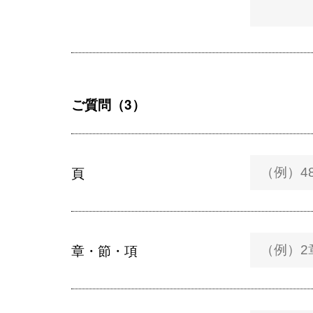
ご質問（3）
頁
章・節・項