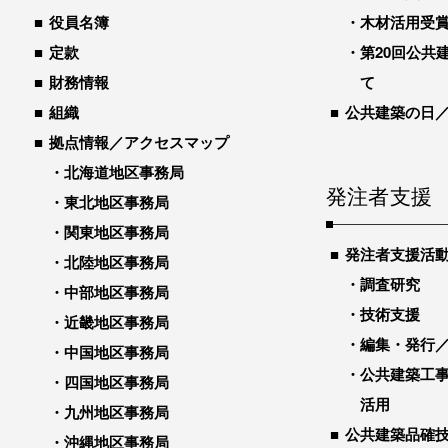
役員名簿
木材活用受
定款
第20回公共
財務情報
て
組織
公共建築の日
拠点情報／アクセスマップ
北海道地区事務局
発注者支援
東北地区事務局
関東地区事務局
発注者支援活
北陸地区事務局
調査研究
中部地区事務局
技術支援
近畿地区事務局
編集・発行
中国地区事務局
公共建築工
四国地区事務局
活用
九州地区事務局
公共建築品確
沖縄地区事務局