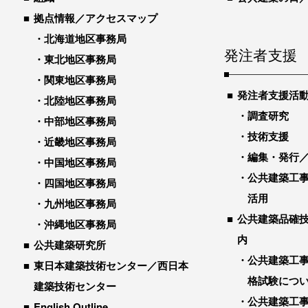
拠点情報／アクセスマップ
北海道地区事務局
発注者支援
東北地区事務局
関東地区事務局
発注者支援活
北陸地区事務局
調査研究
中部地区事務局
技術支援
近畿地区事務局
編集・発行
中国地区事務局
公共建築工
四国地区事務局
活用
九州地区事務局
公共建築品確
沖縄地区事務局
内
公共建築研究所
公共建築工
東日本建築技術センター／西日本
格試験につ
建築技術センター
公共建築工
English Outline