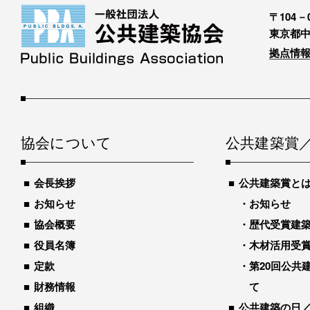
〒104－0
東京都中
拠点情報
協会について
公共建築賞
会長挨拶
公共建築賞と
お知らせ
お知らせ
協会概要
歴代受賞建築物
役員名簿
木材活用受
定款
第20回公共
財務情報
て
組織
公共建築の日