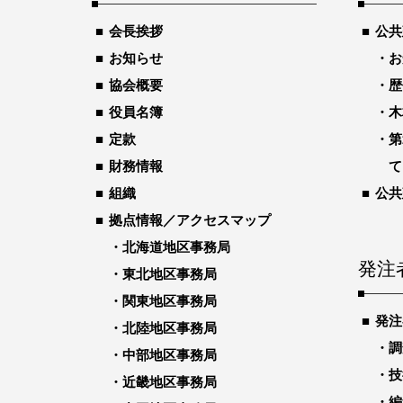
会長挨拶
公共
お知らせ
お
協会概要
歴
役員名簿
木
定款
第
財務情報
て
組織
公共
拠点情報／アクセスマップ
北海道地区事務局
発注
東北地区事務局
関東地区事務局
発注
北陸地区事務局
調
中部地区事務局
技
近畿地区事務局
編