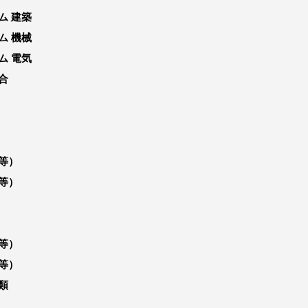
ム 建築
ム 機械
ム 電気
合
等）
等）
等）
等）
類