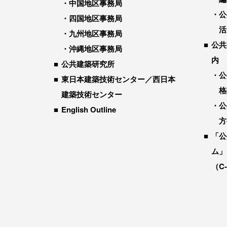
中国地区事務局
公
四国地区事務局
活
九州地区事務局
公共
沖縄地区事務局
内
公共建築研究所
公
東日本建築技術センター／西日本
格
建築技術センター
公
English Outline
方
「公
ム」
（C