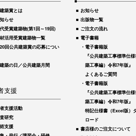
建築賞とは
お知らせ
知らせ
出版物一覧
代受賞建築物(第1回～19回)
ご注文の流れ
材活用受賞建築物一覧
電子書籍
20回公共建築賞の応募につい
電子書籍版
『公共建築工事標準仕様
建築の日／公共建築月間
築工事編）令和7年版』
よくあるご質問
電子書籍版
者支援
『公共建築工事標準仕様
築工事編）令和7年版』
者支援活動
特記仕様書（Excel版）
査研究
ロード
術支援
書店様のご注文について
集・発行／講習会・研修