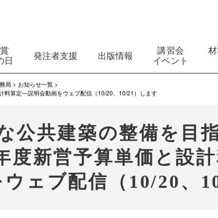
築賞
講習会
材
発注者支援
出版情報
の日
イベント
務局
お知らせ一覧
算定―説明会動画をウェブ配信（10/20、10/21）します
な公共建築の整備を目
年度新営予算単価と設
ウェブ配信（10/20、10