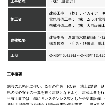
工事監理
（株）山陽設計
建築工事：（株）ナイカイアー
施工者
電気設備工事：（株）ムラオ電
機械設備工事：（株）大同設備
建築場所：倉敷市水島福崎町1-1
建物概要
構造規模：〈庁舎〉鉄骨造、地上
工期
令和5年5月29日～令和6年12月2
工事概要
施設の老朽化に伴い、既存の庁舎（RC造、地上2階建、延
県の安心安全の一翼を担う建物となるよう、建替工事を行
当該工事では、錆に強いステンレス製とした受変電設備、
務所の消費電力を補う太陽光発電設備を設置し、浸水対策の