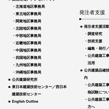
北海道地区事務局
発注者支援
東北地区事務局
関東地区事務局
発注者支援活
北陸地区事務局
調査研究
中部地区事務局
技術支援
近畿地区事務局
編集・発行
中国地区事務局
公共建築工
四国地区事務局
活用
九州地区事務局
公共建築品確
沖縄地区事務局
内
公共建築研究所
公共建築工
東日本建築技術センター／西日本
格試験につ
建築技術センター
公共建築工
English Outline
方へ