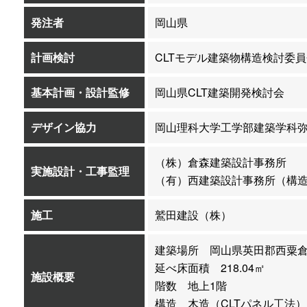
発注者
岡山県
計画検討
CLTモデル建築物構造検討委
基本計画・設計監修
岡山県CLT建築開発検討会
デザイン協力
岡山理科大学工学部建築学科
（株）倉森建築設計事務所
実施設計・工事監理
（有）西建築設計事務所（構
施工
鷲田建設（株）
建築場所 岡山県英田郡西粟
延べ床面積 218.04㎡
施設概要
階数 地上1階
構造 木造（CLTパネル工法）