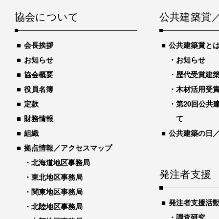
協会について
公共建築賞
会長挨拶
公共建築賞と
お知らせ
お知らせ
協会概要
歴代受賞建築物
役員名簿
木材活用受
定款
第20回公共
財務情報
て
組織
公共建築の日
拠点情報／アクセスマップ
北海道地区事務局
発注者支援
東北地区事務局
関東地区事務局
発注者支援活
北陸地区事務局
調査研究