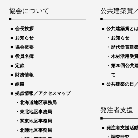
協会について
公共建築賞
会長挨拶
公共建築賞と
お知らせ
お知らせ
協会概要
歴代受賞建築物
役員名簿
木材活用受
定款
第20回公共
財務情報
て
組織
公共建築の日
拠点情報／アクセスマップ
北海道地区事務局
発注者支援
東北地区事務局
関東地区事務局
発注者支援活
北陸地区事務局
調査研究