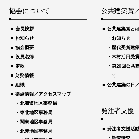
協会について
公共建築賞
会長挨拶
公共建築賞と
お知らせ
お知らせ
協会概要
歴代受賞建築物
役員名簿
木材活用受
定款
第20回公共
財務情報
て
組織
公共建築の日
拠点情報／アクセスマップ
北海道地区事務局
発注者支援
東北地区事務局
関東地区事務局
発注者支援活
北陸地区事務局
調査研究