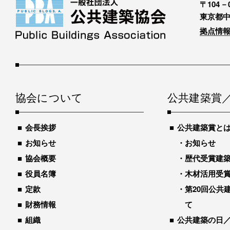
〒104－0
東京都中
拠点情報
協会について
公共建築賞
会長挨拶
公共建築賞と
お知らせ
お知らせ
協会概要
歴代受賞建築物
役員名簿
木材活用受
定款
第20回公共
財務情報
て
組織
公共建築の日