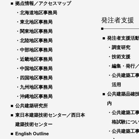
拠点情報／アクセスマップ
北海道地区事務局
発注者支援
東北地区事務局
関東地区事務局
発注者支援活
北陸地区事務局
調査研究
中部地区事務局
技術支援
近畿地区事務局
編集・発行
中国地区事務局
公共建築工
四国地区事務局
活用
九州地区事務局
公共建築品確
沖縄地区事務局
内
公共建築研究所
公共建築工
東日本建築技術センター／西日本
格試験につ
建築技術センター
公共建築工
English Outline