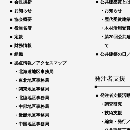
会長挨拶
公共建築賞と
お知らせ
お知らせ
協会概要
歴代受賞建築物
役員名簿
木材活用受
定款
第20回公共
財務情報
て
組織
公共建築の日
拠点情報／アクセスマップ
北海道地区事務局
発注者支援
東北地区事務局
関東地区事務局
発注者支援活
北陸地区事務局
調査研究
中部地区事務局
技術支援
近畿地区事務局
編集・発行
中国地区事務局