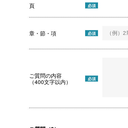
頁
必須
章・節・項
必須
ご質問の内容
必須
（400文字以内）