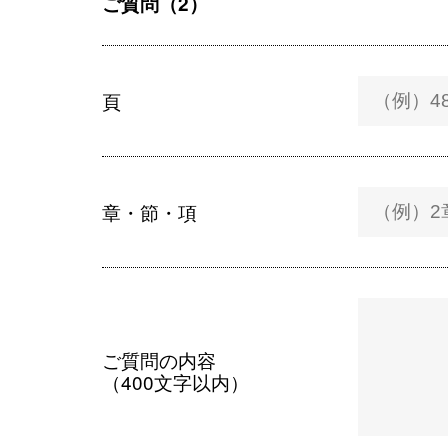
ご質問（2）
頁
章・節・項
ご質問の内容
（400文字以内）