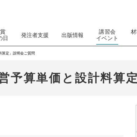
築賞
講習会
材
発注者支援
出版情報
の日
イベント
料算定」説明会ご質問
営予算単価と設計料算