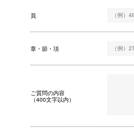
頁
章・節・項
ご質問の内容
（400文字以内）