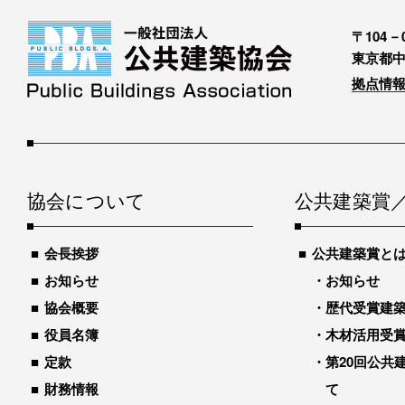
〒104－0
東京都中
拠点情報
協会について
公共建築賞
会長挨拶
公共建築賞と
お知らせ
お知らせ
協会概要
歴代受賞建築物
役員名簿
木材活用受
定款
第20回公共
財務情報
て