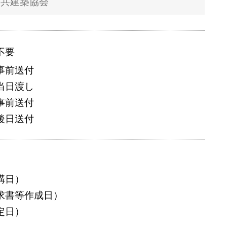
不要
事前送付
当日渡し
事前送付
後日送付
講日）
求書等作成日）
定日）