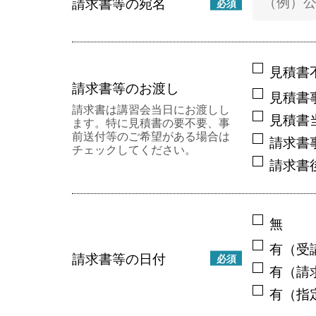
請求書等の宛名
必須
見積書
請求書等のお渡し
見積書
請求書は講習会当日にお渡しし
見積書
ます。特に見積書の要不要、事
前送付等のご希望がある場合は
請求書
チェックしてください。
請求書
無
有（受
請求書等の日付
必須
有（請
有（指