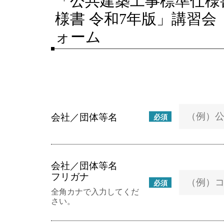
「公共建築工事標準仕様
様書 令和7年版」講習
ォーム
会社／団体等名
必須
会社／団体等名
フリガナ
必須
全角カナで入力してくだ
さい。