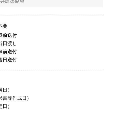
不要
事前送付
当日渡し
事前送付
後日送付
講日）
求書等作成日）
定日）