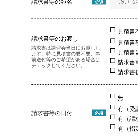
請求書等の宛名
必須
見積書
請求書等のお渡し
見積書
請求書は講習会当日にお渡しし
見積書
ます。特に見積書の要不要、事
前送付等のご希望がある場合は
請求書
チェックしてください。
請求書
無
有（受
請求書等の日付
必須
有（請
有（指