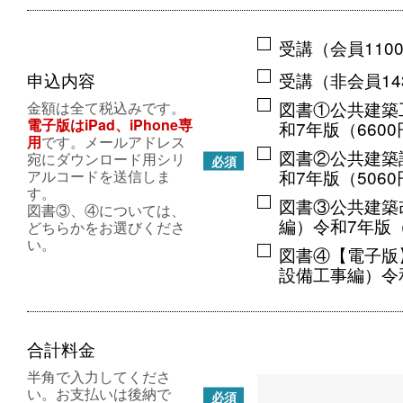
受講（会員110
申込内容
受講（非会員14
図書①公共建築
金額は全て税込みです。
電子版はiPad、iPhone専
和7年版（660
用
です。メールアドレス
図書②公共建築
宛にダウンロード用シリ
必須
和7年版（506
アルコードを送信しま
す。
図書③公共建築
図書③、④については、
編）令和7年版（
どちらかをお選びくださ
い。
図書④【電子版
設備工事編）令和
合計料金
半角で入力してくださ
い。お支払いは後納で
必須