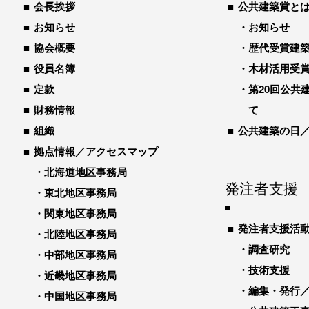
会長挨拶
公共建築賞と
お知らせ
お知らせ
協会概要
歴代受賞建築物
役員名簿
木材活用受
定款
第20回公共
財務情報
て
組織
公共建築の日
拠点情報／アクセスマップ
北海道地区事務局
発注者支援
東北地区事務局
関東地区事務局
発注者支援活
北陸地区事務局
調査研究
中部地区事務局
技術支援
近畿地区事務局
編集・発行
中国地区事務局