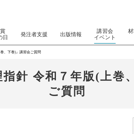
築賞
講習会
材
発注者支援
出版情報
の日
イベント
上巻、下巻)』講習会ご質問
指針 令和７年版(上巻
ご質問