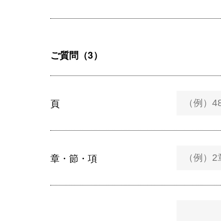
ご質問（3）
頁
章・節・項