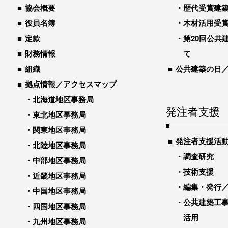
協会概要
歴代受賞建築物
役員名簿
木材活用受
定款
第20回公共
財務情報
て
組織
公共建築の日
拠点情報／アクセスマップ
北海道地区事務局
発注者支援
東北地区事務局
関東地区事務局
発注者支援活
北陸地区事務局
調査研究
中部地区事務局
技術支援
近畿地区事務局
編集・発行
中国地区事務局
公共建築工
四国地区事務局
活用
九州地区事務局