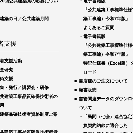
20回公共建築賞の応募につい
電子書籍版
『公共建築工事標準仕様
建築の日／公共建築月間
築工事編）令和7年版』
よくあるご質問
電子書籍版
者支援
『公共建築工事標準仕様
築工事編）令和7年版』
者支援活動
特記仕様書（Excel版）
査研究
ロード
術支援
書店様のご注文について
集・発行／講習会・研修
願書販売
共建築工事品質確保技術者の
書籍関連データのダウンロ
用
ついて
建築品確技術者資格制度ご案
「民間（七会）連合協定
負契約約款に適合した
共建築工事品質確保技術者資