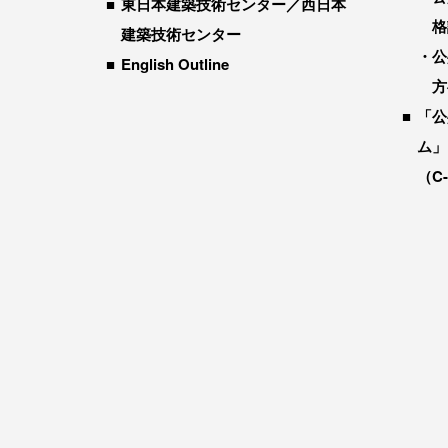
東日本建築技術センター／西日本
格
建築技術センター
公
English Outline
方
「公
ム」
（C