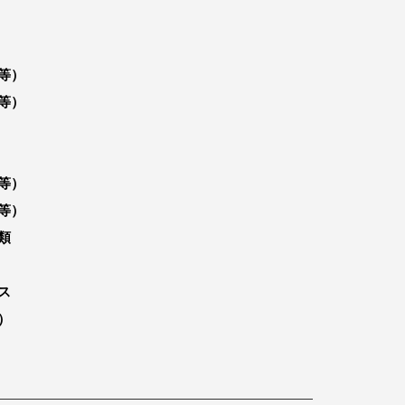
等）
等）
等）
等）
類
ス
）