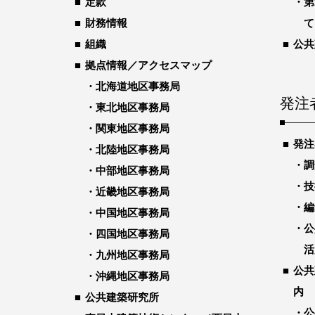
定款
第
財務情報
て
組織
公共
拠点情報／アクセスマップ
北海道地区事務局
発注
東北地区事務局
関東地区事務局
発注
北陸地区事務局
調
中部地区事務局
技
近畿地区事務局
編
中国地区事務局
公
四国地区事務局
活
九州地区事務局
公共
沖縄地区事務局
内
公共建築研究所
公