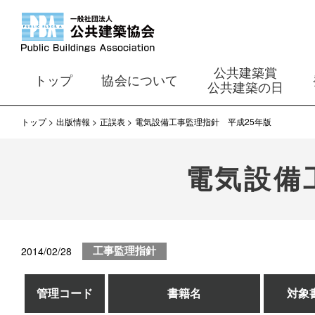
公共建築賞
トップ
協会について
公共建築の日
トップ
出版情報
正誤表
電気設備工事監理指針 平成25年版
電気設備
2014/02/28
工事監理指針
管理コード
書籍名
対象