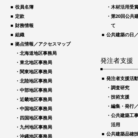
役員名簿
木材活用受
定款
第20回公共
財務情報
て
組織
公共建築の日
拠点情報／アクセスマップ
北海道地区事務局
発注者支援
東北地区事務局
関東地区事務局
発注者支援活
北陸地区事務局
調査研究
中部地区事務局
技術支援
近畿地区事務局
編集・発行
中国地区事務局
公共建築工
四国地区事務局
活用
九州地区事務局
公共建築品確
沖縄地区事務局