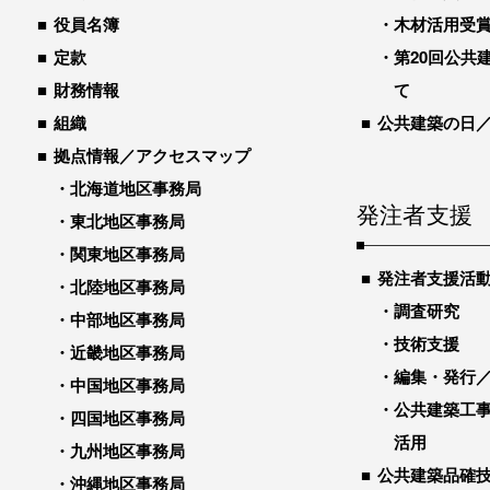
役員名簿
木材活用受
定款
第20回公共
財務情報
て
組織
公共建築の日
拠点情報／アクセスマップ
北海道地区事務局
発注者支援
東北地区事務局
関東地区事務局
発注者支援活
北陸地区事務局
調査研究
中部地区事務局
技術支援
近畿地区事務局
編集・発行
中国地区事務局
公共建築工
四国地区事務局
活用
九州地区事務局
公共建築品確
沖縄地区事務局