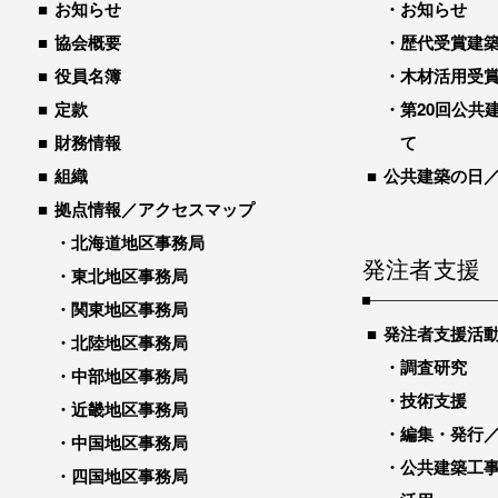
お知らせ
お知らせ
協会概要
歴代受賞建築物
役員名簿
木材活用受
定款
第20回公共
財務情報
て
組織
公共建築の日
拠点情報／アクセスマップ
北海道地区事務局
発注者支援
東北地区事務局
関東地区事務局
発注者支援活
北陸地区事務局
調査研究
中部地区事務局
技術支援
近畿地区事務局
編集・発行
中国地区事務局
公共建築工
四国地区事務局