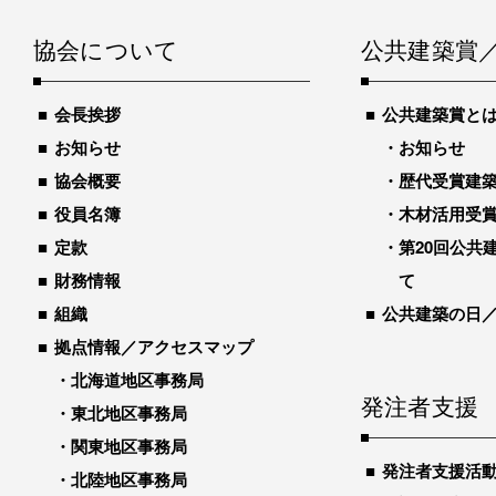
協会について
公共建築賞
会長挨拶
公共建築賞と
お知らせ
お知らせ
協会概要
歴代受賞建築物
役員名簿
木材活用受
定款
第20回公共
財務情報
て
組織
公共建築の日
拠点情報／アクセスマップ
北海道地区事務局
発注者支援
東北地区事務局
関東地区事務局
発注者支援活
北陸地区事務局