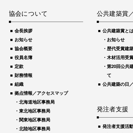
協会について
公共建築賞
会長挨拶
公共建築賞と
お知らせ
お知らせ
協会概要
歴代受賞建築物
役員名簿
木材活用受
定款
第20回公共
財務情報
て
組織
公共建築の日
拠点情報／アクセスマップ
北海道地区事務局
発注者支援
東北地区事務局
関東地区事務局
発注者支援活
北陸地区事務局