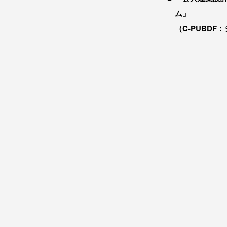
ム」
（C-PUBDF