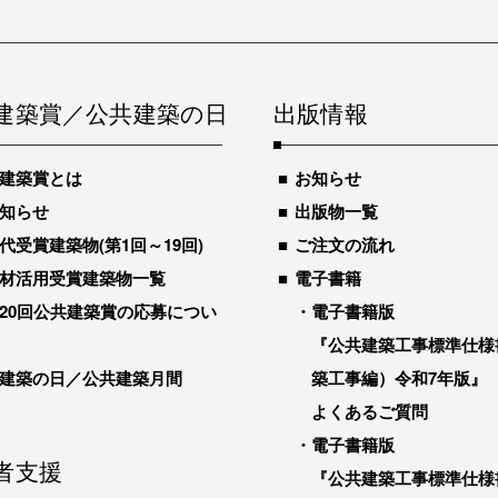
建築賞／公共建築の日
出版情報
建築賞とは
お知らせ
知らせ
出版物一覧
代受賞建築物(第1回～19回)
ご注文の流れ
材活用受賞建築物一覧
電子書籍
20回公共建築賞の応募につい
電子書籍版
『公共建築工事標準仕様
建築の日／公共建築月間
築工事編）令和7年版』
よくあるご質問
電子書籍版
者支援
『公共建築工事標準仕様