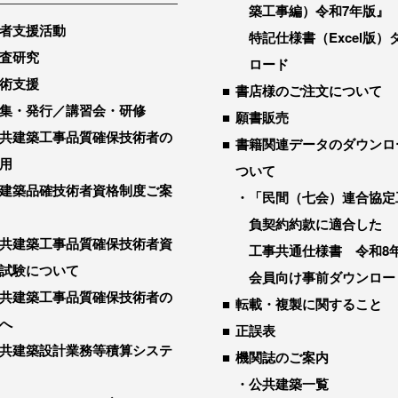
築工事編）令和7年版』
者支援活動
特記仕様書（Excel版）
査研究
ロード
術支援
書店様のご注文について
集・発行／講習会・研修
願書販売
共建築工事品質確保技術者の
書籍関連データのダウンロ
用
ついて
建築品確技術者資格制度ご案
「民間（七会）連合協定
負契約約款に適合した
共建築工事品質確保技術者資
工事共通仕様書 令和8
試験について
会員向け事前ダウンロー
共建築工事品質確保技術者の
転載・複製に関すること
へ
正誤表
共建築設計業務等積算システ
機関誌のご案内
公共建築一覧