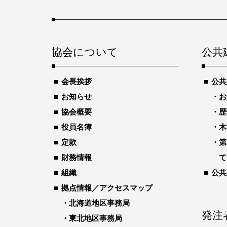
協会について
公共
会長挨拶
公共
お知らせ
お
協会概要
歴
役員名簿
木
定款
第
財務情報
て
組織
公共
拠点情報／アクセスマップ
北海道地区事務局
発注
東北地区事務局