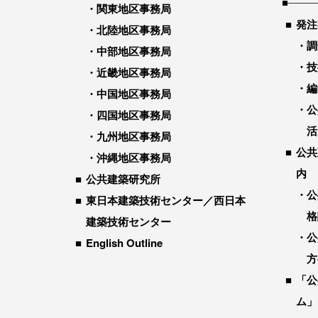
関東地区事務局
発注
北陸地区事務局
調
中部地区事務局
技
近畿地区事務局
編
中国地区事務局
公
四国地区事務局
活
九州地区事務局
公共
沖縄地区事務局
内
公共建築研究所
公
東日本建築技術センター／西日本
格
建築技術センター
公
English Outline
方
「公
ム」