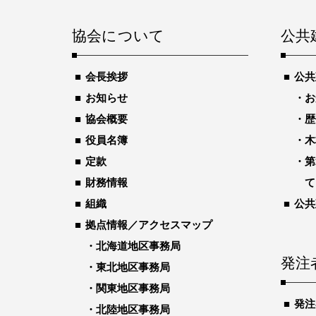
協会について
公共
会長挨拶
公共
お知らせ
お
協会概要
歴
役員名簿
木
定款
第
財務情報
て
組織
公共
拠点情報／アクセスマップ
北海道地区事務局
発注
東北地区事務局
関東地区事務局
発注
北陸地区事務局