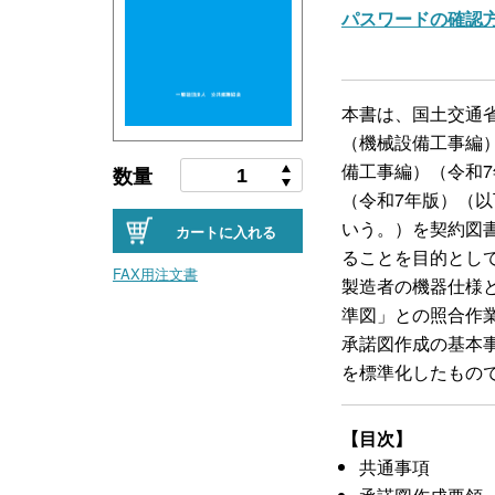
パスワードの確認
本書は、国土交通
（機械設備工事編
備工事編）（令和
数量
（令和7年版）（
いう。）を契約図
カートに入れる
ることを目的とし
FAX用注文書
製造者の機器仕様
準図」との照合作
承諾図作成の基本
を標準化したもの
【目次】
共通事項