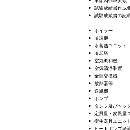
承諾図作成要領
試験成績書作成
試験成績書の記
ボイラー
冷凍機
氷蓄熱ユニット
冷却塔
空気調和機
空気清浄装置
全熱交換器
放熱器等
送風機
ポンプ
タンク及びヘッ
定風量・変風量
衛生器具ユニッ
ヒートポンプ給