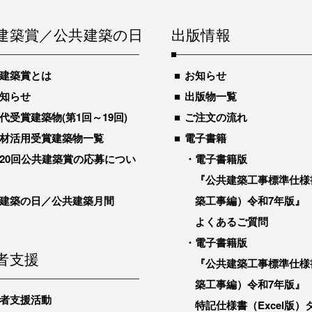
建築賞／公共建築の日
出版情報
建築賞とは
お知らせ
知らせ
出版物一覧
代受賞建築物(第1回～19回)
ご注文の流れ
材活用受賞建築物一覧
電子書籍
20回公共建築賞の応募につい
電子書籍版
『公共建築工事標準仕様
建築の日／公共建築月間
築工事編）令和7年版』
よくあるご質問
電子書籍版
者支援
『公共建築工事標準仕様
築工事編）令和7年版』
者支援活動
特記仕様書（Excel版）