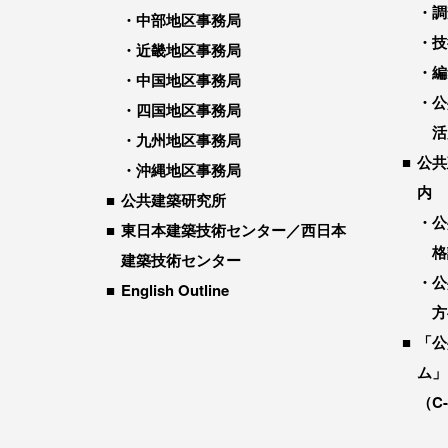
調
中部地区事務局
技
近畿地区事務局
編
中国地区事務局
公
四国地区事務局
活
九州地区事務局
公共
沖縄地区事務局
内
公共建築研究所
公
東日本建築技術センター／西日本
格
建築技術センター
公
English Outline
方
「公
ム」
（C