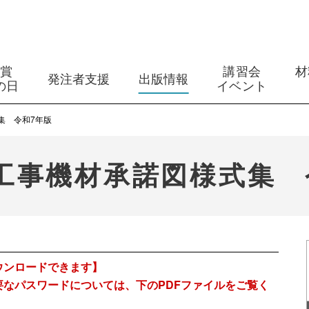
築賞
講習会
材
発注者支援
出版情報
の日
イベント
集 令和7年版
工事機材承諾図様式集 
ウンロードできます】
要なパスワードについては、下のPDFファイルをご覧く