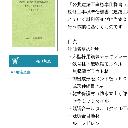
「公共建築工事標準仕様書（
改修工事標準仕様書（建築工
れている材料等並びに当協会
行う事業に基づくものです。
目次
評価名簿の説明
・床型枠用鋼製デッキプレー
売り切れ
・鉄骨柱下無収縮モルタル
・無収縮グラウト材
FAX用注文書
・押出成形セメント板（ＥＣ
・成形伸縮目地材
・乾式保護材（防水立上り部
・セラミックタイル
・既調合モルタル（タイル工
・既調合目地材
・ルーフドレン