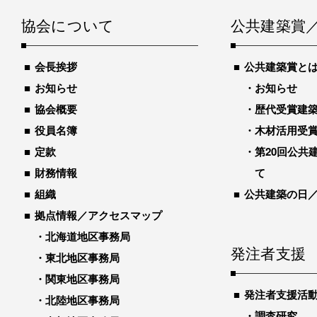
協会について
公共建築賞
会長挨拶
公共建築賞と
お知らせ
お知らせ
協会概要
歴代受賞建築物
役員名簿
木材活用受
定款
第20回公共
財務情報
て
組織
公共建築の日
拠点情報／アクセスマップ
北海道地区事務局
発注者支援
東北地区事務局
関東地区事務局
発注者支援活
北陸地区事務局
調査研究