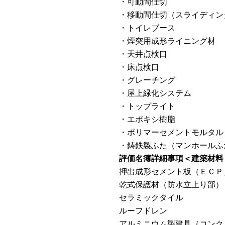
・可動間仕切
・移動間仕切（スライディン
・トイレブース
・煙突用成形ライニング材
・天井点検口
・床点検口
・グレーチング
・屋上緑化システム
・トップライト
・エポキシ樹脂
・ポリマーセメントモルタル
・鋳鉄製ふた（マンホールふ
評価名簿詳細事項＜建築材料
押出成形セメント板（ＥＣＰ
乾式保護材（防水立上り部）
セラミックタイル
ルーフドレン
アルミニウム製建具（コンク